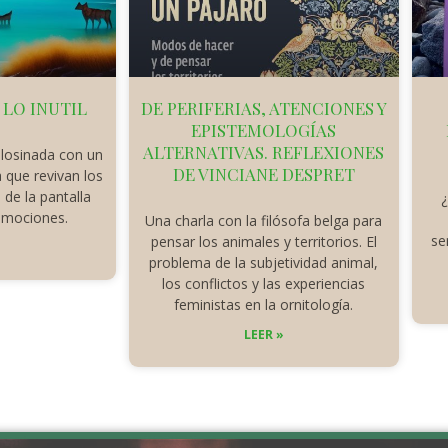
 LO INUTIL
DE PERIFERIAS, ATENCIONES Y
EPISTEMOLOGÍAS
ALTERNATIVAS. REFLEXIONES
losinada con un
DE VINCIANE DESPRET
 que revivan los
 de la pantalla
¿
mociones.
Una charla con la filósofa belga para
se
pensar los animales y territorios. El
»
problema de la subjetividad animal,
los conflictos y las experiencias
feministas en la ornitología.
LEER »