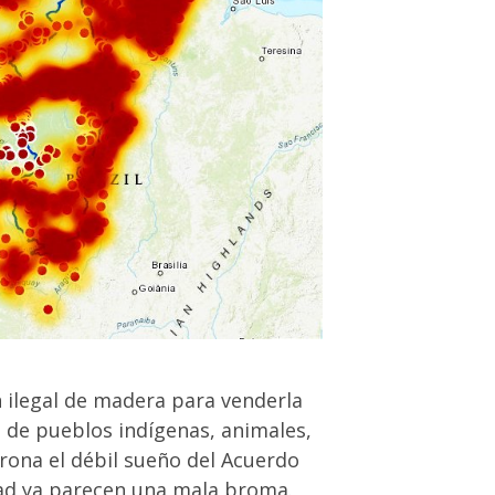
ón ilegal de madera para venderla
ida de pueblos indígenas, animales,
orona el débil sueño del Acuerdo
idad ya parecen una mala broma.