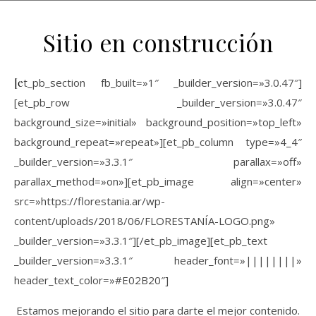
Sitio en construcción
[et_pb_section fb_built=»1″ _builder_version=»3.0.47″]
[et_pb_row _builder_version=»3.0.47″
background_size=»initial» background_position=»top_left»
background_repeat=»repeat»][et_pb_column type=»4_4″
_builder_version=»3.3.1″ parallax=»off»
parallax_method=»on»][et_pb_image align=»center»
src=»https://florestania.ar/wp-
content/uploads/2018/06/FLORESTANÍA-LOGO.png»
_builder_version=»3.3.1″][/et_pb_image][et_pb_text
_builder_version=»3.3.1″ header_font=»||||||||»
header_text_color=»#E02B20″]
Estamos mejorando el sitio para darte el mejor contenido.